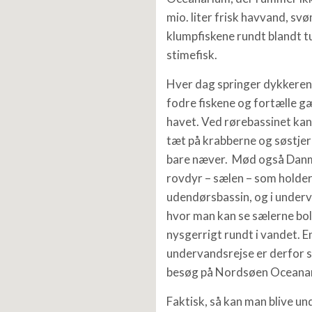
mio. liter frisk havvand, s
klumpfiskene rundt blandt t
stimefisk.
Hver dag springer dykkeren 
fodre fiskene og fortælle gæ
havet. Ved rørebassinet ka
tæt på krabberne og søstje
bare næver. Mød også Danm
rovdyr – sælen – som holder t
udendørsbassin, og i under
hvor man kan se sælerne bol
nysgerrigt rundt i vandet. E
undervandsrejse er derfor s
besøg på Nordsøen Oceana
Faktisk, så kan man blive und