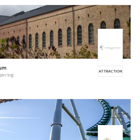
eum
ATTRACTION
jørring