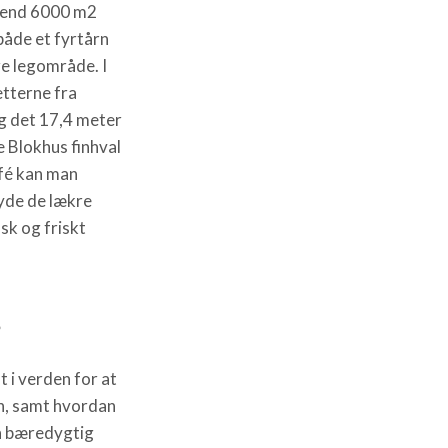
e end 6000 m2
åde et fyrtårn
re legområde. I
tterne fra
g det 17,4 meter
e Blokhus finhval
afé kan man
yde de lækre
sk og friskt
s
 i verden for at
n, samt hvordan
n bæredygtig