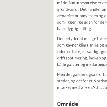
måde. Naturbevarelse er de
grundværdi. Det handler om
omtanke
for omverden og d
som ligger lige uden for dø
bæredygtige tiltag.
Det betyder at mulige forb
som gavner klima, miljø og n
tiden er for øje – særligt g
driftsoptimering, indkøb og 
både gæster og medarbejde
Men det gælder også i forhol
stedet, og derfor er Nord
mærket med Green Attracti
Område