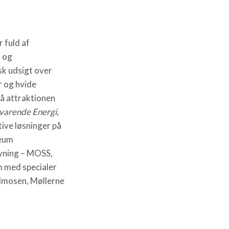
r fuld af
 og
sk udsigt over
r og hvide
å attraktionen
dvarende Energi
,
ive løsninger på
seum
yning – MOSS,
m med specialer
ldmosen, Møllerne