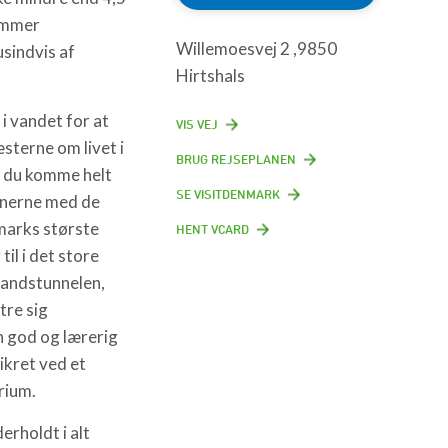
vømmer
Willemoesvej 2 ,9850
usindvis af
Hirtshals
i vandet for at
VIS VEJ
sterne om livet i
BRUG REJSEPLANEN
n du komme helt
SE VISITDENMARK
rnerne med de
arks største
HENT VCARD
il i det store
vandstunnelen,
tre sig
n god og lærerig
ikret ved et
rium.
erholdt i alt