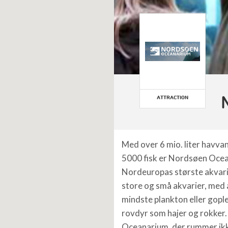
ATTRACTION
Med over 6 mio. liter havva
5000 fisk er Nordsøen Oce
Nordeuropas største akvari
store og små akvarier, med a
mindste plankton eller gopler
rovdyr som hajer og rokker. 
Oceanarium, der rummer ikk