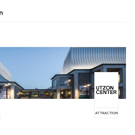
n
ATTRACTION
g