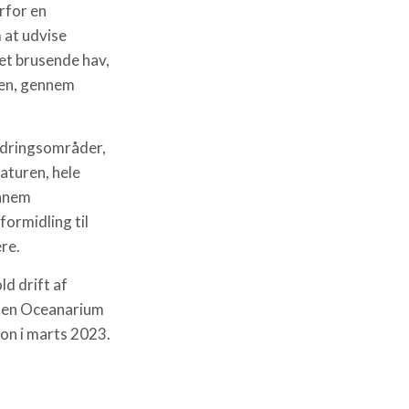
rfor en
 at udvise
et brusende hav,
ren, gennem
edringsområder,
aturen, hele
ennem
formidling til
re.
d drift af
søen Oceanarium
on i marts 2023.