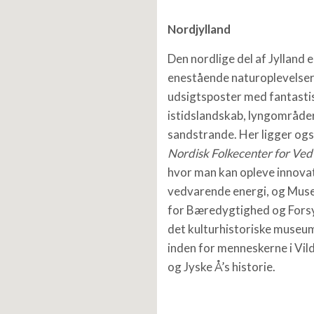
Nordjylland
Den nordlige del af Jylland e
enestående naturoplevelser
udsigtsposter med fantasti
istidslandskab, lyngområde
sandstrande. Her ligger ogs
Nordisk Folkecenter for Ve
hvor man kan opleve innovat
vedvarende energi, og Mu
for Bæredygtighed og Fors
det kulturhistoriske museu
inden for menneskerne i Vi
og Jyske Å’s historie.