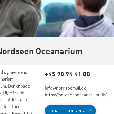
Nordsøen Oceanarium
nd og mere end
+45 98 94 41 88
anarium
um. Der er både
info@nordsoemail.dk
lt lige fra de
https://nordsoenoceanarium.dk/
 – til de større
I det store
GÅ TIL BOOKING
e mindre end 4,5