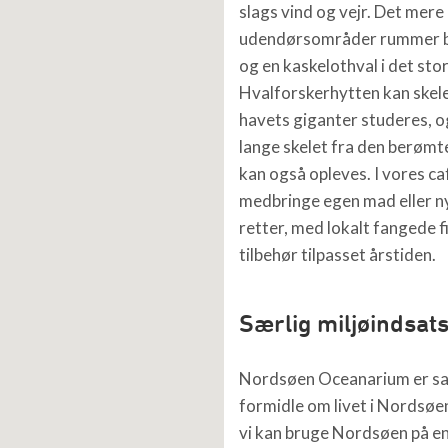
slags vind og vejr. Det mer
udendørsområder rummer b
og en kaskelothval i det sto
Hvalforskerhytten kan skele
havets giganter studeres, o
lange skelet fra den berømt
kan også opleves. I vores c
medbringe egen mad eller n
retter, med lokalt fangede fi
tilbehør tilpasset årstiden.
Særlig miljøindsat
Nordsøen Oceanarium er sat
formidle om livet i Nordsøe
vi kan bruge Nordsøen på e